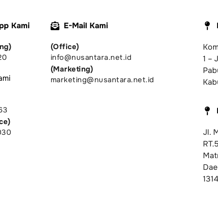
pp Kami
E-Mail Kami
ng)
(Office)
Komp
20
info@nusantara.net.id
1 – 
(Marketing)
Pab
ami
marketing@nusantara.net.id
Kab
63
ce)
Jl.
030
RT.
Mat
Dae
131