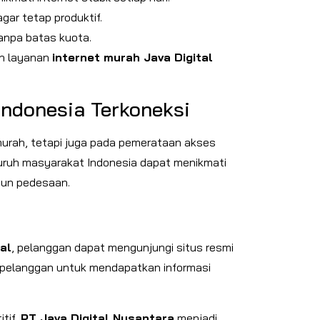
ar tetap produktif.
anpa batas kuota.
ih layanan
internet murah Java Digital
Indonesia Terkoneksi
murah, tetapi juga pada pemerataan akses
eluruh masyarakat Indonesia dapat menikmati
pun pedesaan.
al
, pelanggan dapat mengunjungi situs resmi
pelanggan untuk mendapatkan informasi
tif,
PT Java Digital Nusantara
menjadi