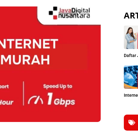
ART
Daftar 
Intern