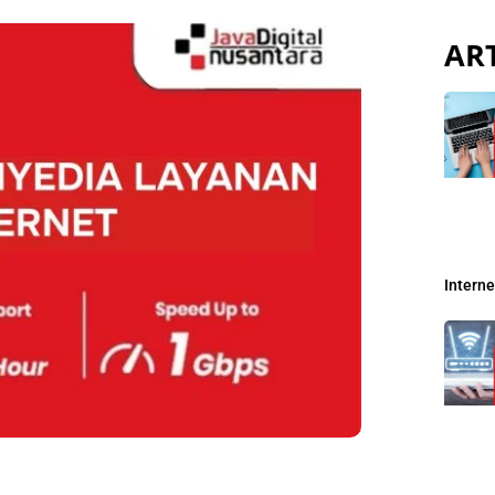
ART
Intern