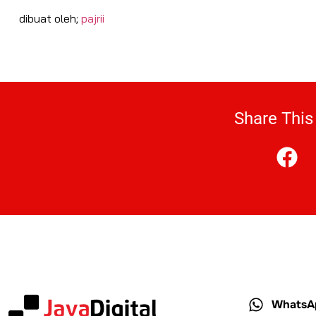
dibuat oleh;
pajrii
Share This
WhatsA