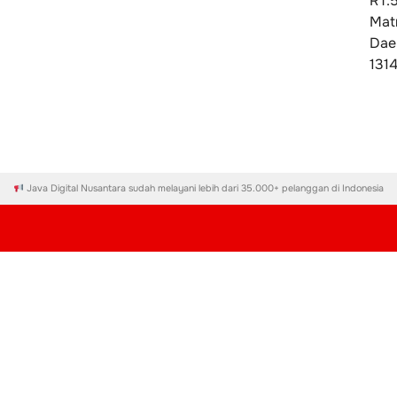
RT.
Mat
Dae
131
Java Digital Nusantara sudah melayani lebih dari 35.000+ pelanggan di Indonesia