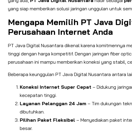
yang ada,
PT Java Digital Nusantara
hadir sebagai
per
yang siap memberikan solusi jaringan unggulan untuk se
Mengapa Memilih PT Java Digi
Perusahaan Internet Anda
PT Java Digital Nusantara dikenal karena komitmennya me
tinggi dengan harga kompetitif. Dengan jaringan fiber opti
perusahaan ini mampu memberikan koneksi yang stabil, c
Beberapa keunggulan PT Java Digital Nusantara antara lai
Koneksi Internet Super Cepat
– Didukung jaringan
kecepatan tinggi.
Layanan Pelanggan 24 Jam
– Tim dukungan tekn
dibutuhkan.
Pilihan Paket Fleksibel
– Menyediakan paket inter
besar.