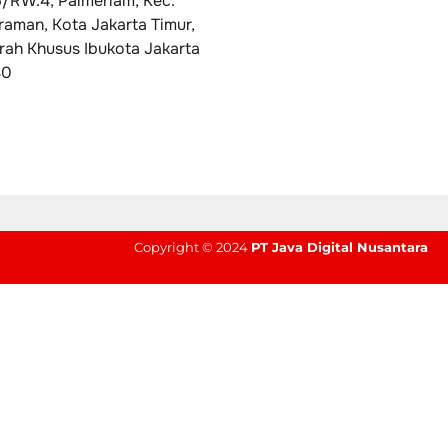
5/RW.4, Palmeriam, Kec.
raman, Kota Jakarta Timur,
rah Khusus Ibukota Jakarta
40
Copyright © 2024
PT Java Digital Nusantara