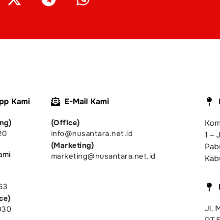
pp Kami
E-Mail Kami
ng)
(Office)
Komp
20
info@nusantara.net.id
1 – 
(Marketing)
Pab
ami
marketing@nusantara.net.id
Kab
63
ce)
Jl.
030